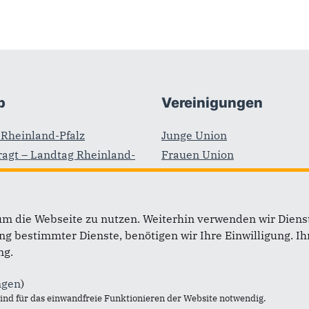
b
Vereinigungen
Rheinland-Pfalz
Junge Union
agt – Landtag Rheinland-
Frauen Union
Kommunalpolitische Verein
inland-Pfalz
der CDU und CSU Deutschl
dtagsfraktion Rheinland-
(KPV)
um die Webseite zu nutzen. Weiterhin verwenden wir Dienst
Schüler Union
 bestimmter Dienste, benötigen wir Ihre Einwilligung. Ihr
tschlands
Mittelstands- und Wirtscha
ng.
(MIT)
ngen
)
Christlich-Demokratische
nd für das einwandfreie Funktionieren der Website notwendig.