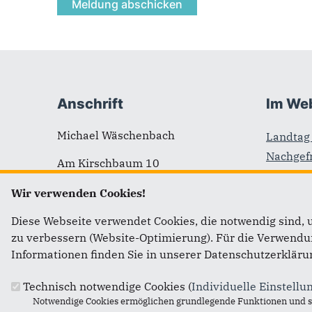
Fußbereich
Anschrift
Im We
Michael Wäschenbach
Landtag 
Nachgefr
Am Kirschbaum 10
Pfalz
57584 Wallmenroth
Wir verwenden Cookies!
CDU Rhe
CDU Lan
Telefon: 02741 / 88 22
Diese Webseite verwendet Cookies, die notwendig sind, 
Pfalz
zu verbessern (Website-Optimierung). Für die Verwendung
Mobil: 0170 933 9469
CDU Deu
Informationen finden Sie in unserer Datenschutzerkläru
Telefax:
02741 93 65 40 1
Technisch notwendige Cookies (
Individuelle Einstellu
E-Mail:
info@michael-
Notwendige Cookies ermöglichen grundlegende Funktionen und si