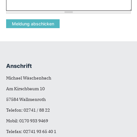
Anschrift
Fußbereich
Michael Wäschenbach
Am Kirschbaum 10
57584 Wallmenroth
Telefon: 02741 / 88 22
Mobil: 0170 933 9469
Telefax:
02741 93 65 40 1