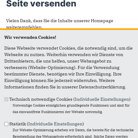
Seite versenden
Vielen Dank, dass Sie die Inhalte unserer Homepage
weiterempfehlen.
Wir verwenden Cookies!
Anmerkung: Ihre E-Mail-Adresse wird benötigt um die
Personen, denen Sie die Seite weiterempfehlen, zu
Diese Webseite verwendet Cookies, die notwendig sind, um die
informieren, von wem die Empfehlung kommt, und dass es
Webseite zu nutzen. Weiterhin verwenden wir Dienste von
kein Spam ist.
Drittanbietern, die uns helfen, unser Webangebot zu
verbessern (Website-Optimierung). Für die Verwendung
Das mit * gekennzeichnete Feld ist ein Pflichtfeld.
bestimmter Dienste, benötigen wir Ihre Einwilligung. Ihre
Einwilligung können Sie jederzeit widerrufen. Weitere
Eigene E-Mail-Adresse
*
Informationen finden Sie in unserer Datenschutzerklärung.
Technisch notwendige Cookies (
Individuelle Einstellungen
)
Eigener Name
*
Notwendige Cookies ermöglichen grundlegende Funktionen und sind für
das einwandfreie Funktionieren der Website notwendig.
Statistik (
Individuelle Einstellungen
)
Senden an
*
Zur Website-Optimierung erheben wir Daten, die bereits für die technische
Bereitstellung des Webangebots erforderlich sind. Solche Daten werden