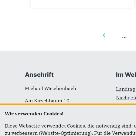
…
Fußbereich
Anschrift
Im We
Michael Wäschenbach
Landtag 
Nachgefr
Am Kirschbaum 10
Pfalz
57584 Wallmenroth
Wir verwenden Cookies!
CDU Rhe
CDU Lan
Telefon: 02741 / 88 22
Diese Webseite verwendet Cookies, die notwendig sind, 
Pfalz
zu verbessern (Website-Optimierung). Für die Verwendung