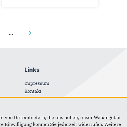
…
Links
Impressum
Kontakt
igung
Sitemap
ands
Datenschutz
e von Drittanbietern, die uns helfen, unser Webangebot
e Einwilligung können Sie jederzeit widerrufen. Weitere