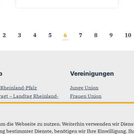
2
3
4
5
6
7
8
9
10
b
Vereinigungen
Rheinland-Pfalz
Junge Union
agt – Landtag Rheinland-
Frauen Union
Kommunalpolitische Verein
inland-Pfalz
der CDU und CSU Deutschl
dtagsfraktion Rheinland-
(KPV)
um die Webseite zu nutzen. Weiterhin verwenden wir Dienst
Schüler Union
 bestimmter Dienste, benötigen wir Ihre Einwilligung. Ihr