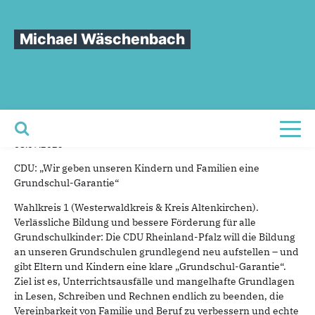
Sie sind hier
»
CDU RLP: „Wir geben unseren Kindern und Familien eine
Grundschul-Garantie“
Michael Wäschenbach
CDU
RLP:
„Wir
geben
unseren
Kindern
und
Familien
eine
Grundschul-Garantie“
Toggl
08.07.2025
CDU: „Wir geben unseren Kindern und Familien eine
Grundschul-Garantie“
Wahlkreis 1 (Westerwaldkreis & Kreis Altenkirchen).
Verlässliche Bildung und bessere Förderung für alle
Grundschulkinder: Die CDU Rheinland-Pfalz will die Bildung
an unseren Grundschulen grundlegend neu aufstellen – und
gibt Eltern und Kindern eine klare „Grundschul-Garantie“.
Ziel ist es, Unterrichtsausfälle und mangelhafte Grundlagen
in Lesen, Schreiben und Rechnen endlich zu beenden, die
Vereinbarkeit von Familie und Beruf zu verbessern und echte