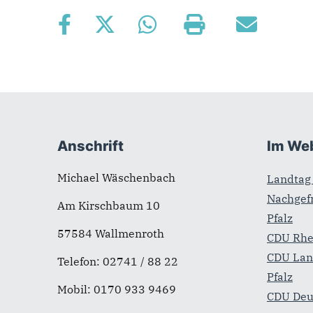
Fußbereich
Anschrift
Im We
Michael Wäschenbach
Landtag 
Nachgefr
Am Kirschbaum 10
Pfalz
57584 Wallmenroth
CDU Rhe
CDU Lan
Telefon: 02741 / 88 22
Pfalz
Mobil: 0170 933 9469
CDU Deu